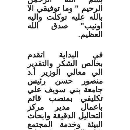
الرحيم " وما توفيقي الا
بالله عليه توكلت واليه
اونيب" صدق الله
العظيم.
في البداية اتقدم
بخالص الشكر والتقدير
الي معالي الوزير أ.د
منصور حسن رئيس
جامعة بني سويف علي
تكليفي بمنصب قائم
باعمال مدير مركز
التحاليل الدقيقة وابحاث
البيئة وخدمة المجتمع