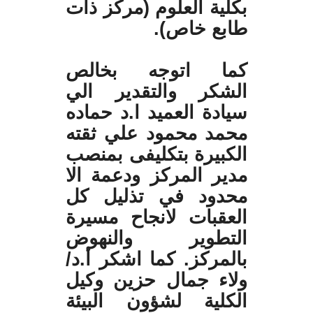
بكلية العلوم (مركز ذات
طابع خاص).
كما اتوجه بخالص
الشكر والتقدير الي
سيادة العميد ا.د حماده
محمد محمود علي ثقته
الكبيرة بتكليفى بمنصب
مدير المركز ودعمة الا
محدود في تذليل كل
العقبات لانجاح مسيرة
التطوير والنهوض
بالمركز. كما اشكر أ.د/
ولاء جمال حزين وكيل
الكلية لشؤون البيئة