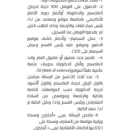
1- يسدد الطالب جميع المصروفات أولاً.
2- الحصول على التويفل 500 درجة لدرجتي
الماجستير والدكتوراة أوأجتياز دورة الأختبار
الأكاديمي بالجامعة موقع ومعتمد من ا.د/
رئيس مركز للغات والترجمة وذلك للطلاب الذين
لم يقدموا التويفل عند التسجيل.
3- عمل السيمينار- وأحضار كشف بتوقيع
الحضور وموقع عليه رئيس القسم وعرض
السيمينار على CD) ).
4– تقديم بحث منشور أو مقبول للنشر واحد
للماجستير وأثنان للدكتوراه بدوريات علمية
عالمية طبقاً لموقعISI (Web of science) .
5- عدد ثلاث (3) نسخ من الرسالة مجلدين
باللون الزيتي لدرجة الماجستير واللون ألأسود
لدرجة الدكتوراة حسب المواصفات الخاصة
بالكلية والجامعة وموقعين من السادة
المشرفين ورئيس القسم وا.د/ وكيل الكلية و
ا.د/ عميد الكلية.
6- ملخص الرسالة عربي +أنجليزي ونسخة
ورقية موقعة من المشرف ونسخة على
( CD) بها الكلمات الأفتتاحية عربي + أنجليزي.