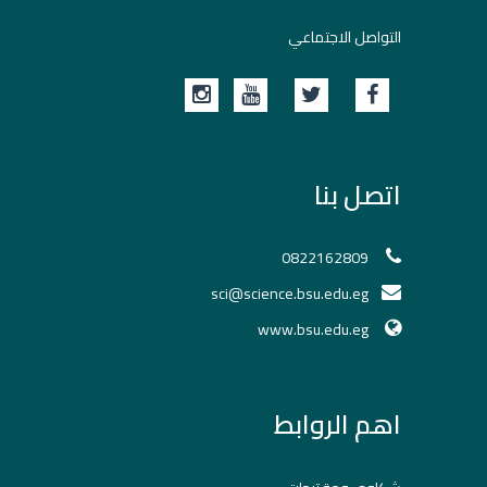
التواصل الاجتماعي
اتصل بنا
0822162809
sci@science.bsu.edu.eg
www.bsu.edu.eg
اهم الروابط