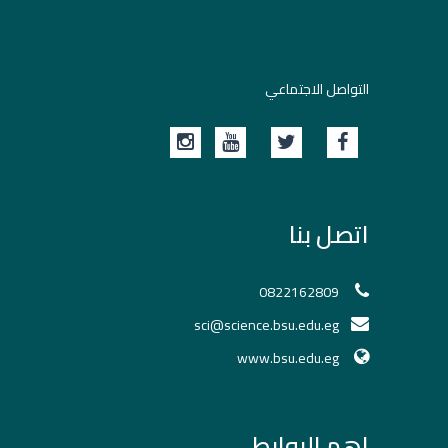
التواصل الاجتماعي
اتصل بنا
0822162809
sci@science.bsu.edu.eg
www.bsu.edu.eg
اهم الروابط